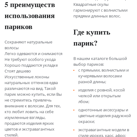
5 преимуществ
Квадратные скулы
гармонируют с волнистыми
использования
прядями длинных волос.
париков
Где купить
парик?
Сохраняют натуральные
волосы
Легко одеваются и снимаются
В нашем каталоге большой
Не требуют особого ухода
выбор париков:
Хорошо поддаются укладке
с прямыми, волнистыми и
Стоят дешево
кучерявыми волосами
Искусственные локоны
разной длины;
натуральных оттенков едва
различаются на вид. Такой
изделия с ровной, косой
парик можно купить, если Вы
челкой или открытым
не стремитесь привлечь
лбом;
внимание к волосам. Для тех,
однотонные аксессуары и
кто любит ловить на себе
цветные изделия радужной
изумленные взгляды,
окраски;
продаются изделия ярких
цветов и экстравагантных
экстравагантные модели в
стилей.
стиле ирокез, хаос, афро;