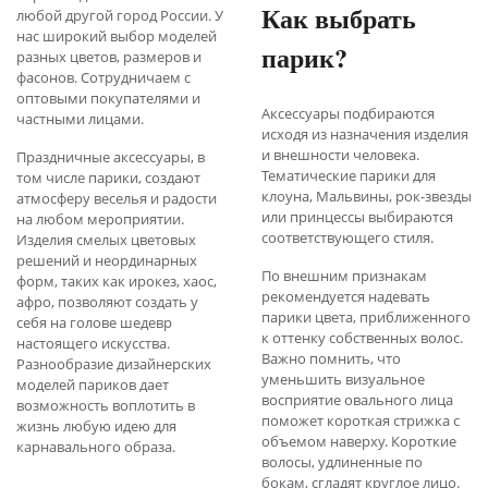
Как выбрать
любой другой город России. У
нас широкий выбор моделей
парик?
разных цветов, размеров и
фасонов. Сотрудничаем с
оптовыми покупателями и
Аксессуары подбираются
частными лицами.
исходя из назначения изделия
и внешности человека.
Праздничные аксессуары, в
Тематические парики для
том числе парики, создают
клоуна, Мальвины, рок-звезды
атмосферу веселья и радости
или принцессы выбираются
на любом мероприятии.
соответствующего стиля.
Изделия смелых цветовых
решений и неординарных
По внешним признакам
форм, таких как ирокез, хаос,
рекомендуется надевать
афро, позволяют создать у
парики цвета, приближенного
себя на голове шедевр
к оттенку собственных волос.
настоящего искусства.
Важно помнить, что
Разнообразие дизайнерских
уменьшить визуальное
моделей париков дает
восприятие овального лица
возможность воплотить в
поможет короткая стрижка с
жизнь любую идею для
объемом наверху. Короткие
карнавального образа.
волосы, удлиненные по
бокам, сгладят круглое лицо.