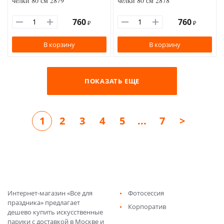
челки 80 см 2879
челки 80 см 2878
760
760
₽
₽
В корзину
В корзину
ПОКАЗАТЬ ЕЩЕ
1
2
3
4
5
...
7
>
Интернет-магазин «Все для
Фотосессия
праздника» предлагает
Корпоратив
дешево купить искусственные
парики с доставкой в Москве и