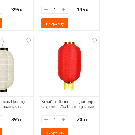
395
195
₽
₽
В корзину
онарь Цилиндр
Китайский фонарь Цилиндр с
оновая кость
бахромой 25х45 см, красный
395
245
₽
₽
В корзину