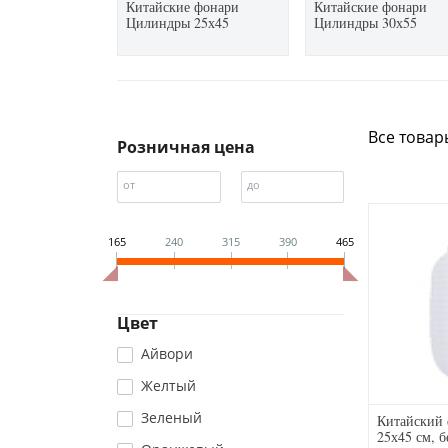
Китайские фонари
Китайские фонари
Цилиндры 25х45
Цилиндры 30х55
Все товар
Розничная цена
от
до
165
240
315
390
465
Цвет
Айвори
Желтый
Зеленый
Китайский
25х45 см, 