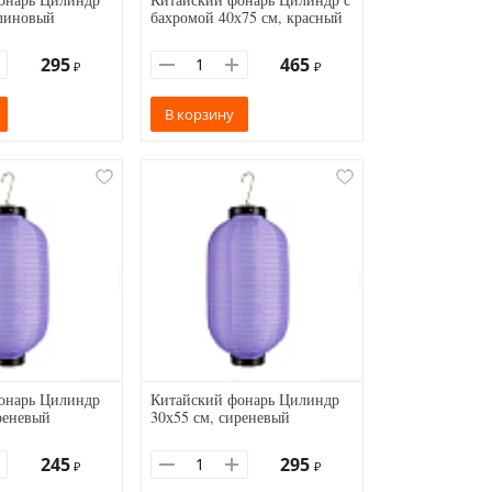
алиновый
бахромой 40х75 см, красный
295
465
₽
₽
В корзину
онарь Цилиндр
Китайский фонарь Цилиндр
реневый
30х55 см, сиреневый
245
295
₽
₽