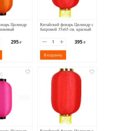
онарь Цилиндр
Китайский фонарь Цилиндр с
ранжевый
бахромой 35х65 см, красный
295
395
₽
₽
В корзину
онарь Цилиндр
Китайский фонарь Цилиндр с