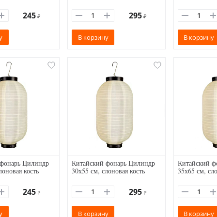
245
295
₽
₽
у
В корзину
В корзину
 фонарь Цилиндр
Китайский фонарь Цилиндр
Китайский ф
лоновая кость
30х55 см, слоновая кость
35х65 см, сл
245
295
₽
₽
у
В корзину
В корзину