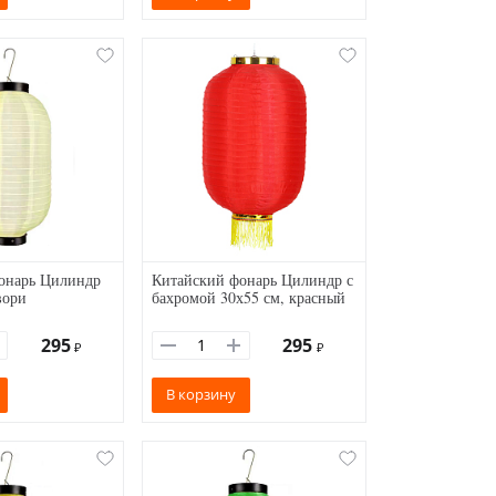
онарь Цилиндр
Китайский фонарь Цилиндр с
вори
бахромой 30х55 см, красный
295
295
₽
₽
В корзину