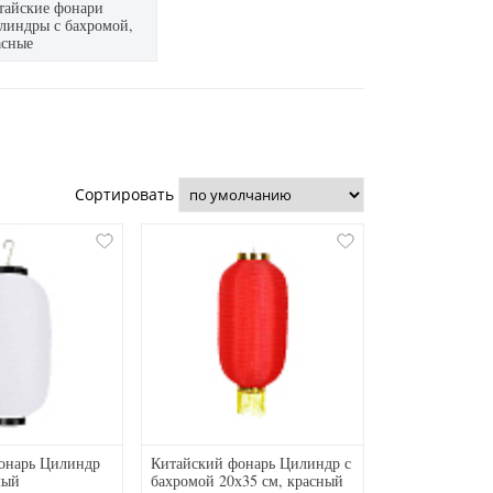
тайские фонари
линдры с бахромой,
асные
Сортировать
онарь Цилиндр
Китайский фонарь Цилиндр с
лый
бахромой 20х35 см, красный