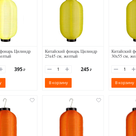
 фонарь Цилиндр
Китайский фонарь Цилиндр
Китайский ф
желтый
25х45 см, желтый
30х55 см, же
395
245
₽
₽
у
В корзину
В корзину