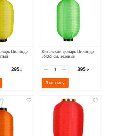
онарь Цилиндр
Китайский фонарь Цилиндр
лтый
35х65 см, зеленый
295
395
₽
₽
В корзину