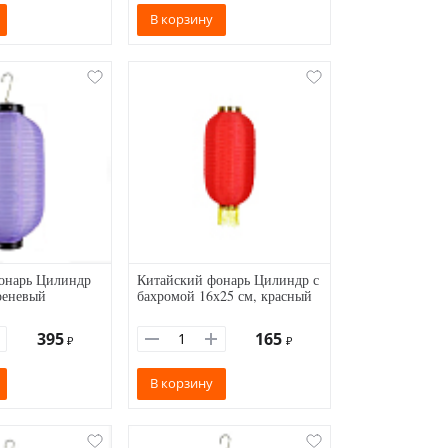
В корзину
онарь Цилиндр
Китайский фонарь Цилиндр с
реневый
бахромой 16х25 см, красный
395
165
₽
₽
В корзину