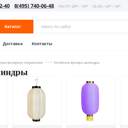
2-40
8(495) 740-06-48
ПН–ПТ: 09⁰⁰ – 19⁰⁰
СБ–ВС: 10⁰⁰ – 18⁰⁰
Каталог
Доставка
Контакты
сные фонарики спиральные
Китайские фонари цилиндры
линдры