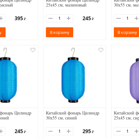
красный
25х45 см, малиновый
30х55 см, м
395
245
₽
₽
у
В корзину
В корзину
 фонарь Цилиндр
Китайский фонарь Цилиндр
Китайский ф
синий
30х55 см, синий
25х45 см, си
245
295
₽
₽