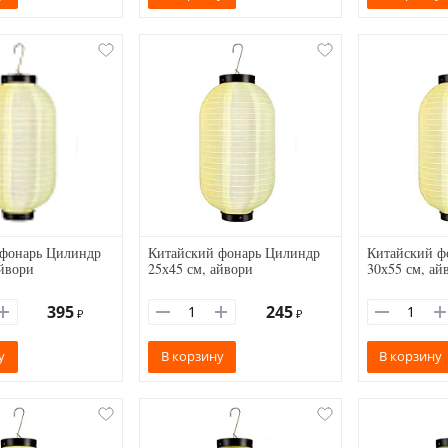
 фонарь Цилиндр
Китайский фонарь Цилиндр
Китайский ф
айвори
25х45 см, айвори
30х55 см, ай
395
245
₽
₽
у
В корзину
В корзину