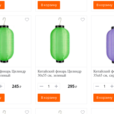
у
В корзину
В корзину
 фонарь Цилиндр
Китайский фонарь Цилиндр
Китайский ф
зеленый
30х55 см, зеленый
35х65 см, си
245
295
₽
₽
у
В корзину
В корзину