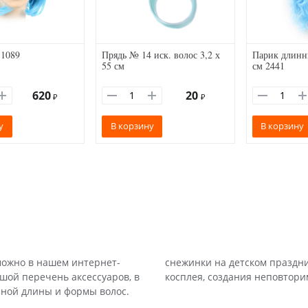
 1089
Прядь № 14 иск. волос 3,2 х
Парик длинн
55 см
см 2441
620
20
₽
₽
у
В корзину
В корзину
можно в нашем интернет-
снежинки на детском праздни
ьшой перечень аксессуаров, в
косплея, создания неповтори
зной длины и формы волос.