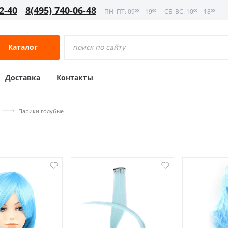
2-40
8(495) 740-06-48
ПН–ПТ: 09⁰⁰ – 19⁰⁰
СБ–ВС: 10⁰⁰ – 18⁰⁰
Каталог
Доставка
Контакты
Парики голубые