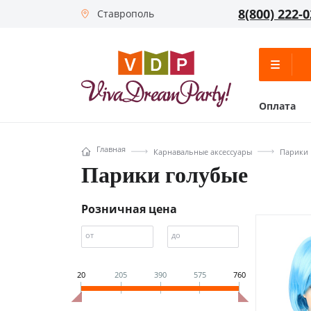
8(800) 222-0
Ставрополь
Оплата
Главная
Карнавальные аксессуары
Парики
Парики голубые
Розничная цена
от
до
20
205
390
575
760