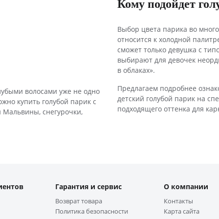
Кому подойдет гол
Выбор цвета парика во много
относится к холодной палитре
сможет только девушка с тип
выбирают для девочек неорди
в облаках».
Предлагаем подробнее ознако
убыми волосами уже не одно
детский голубой парик на сп
ожно купить голубой парик с
подходящего оттенка для кар
 Мальвины, снегурочки,
иентов
Гарантия и сервис
О компании
Возврат товара
Контакты
Политика безопасности
Карта сайта