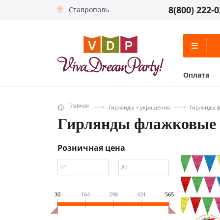
8(800) 222-0
Ставрополь
Оплата
Главная
Гирлянды + украшения
Гирлянды 
Гирлянды флажковые
Розничная цена
от
до
30
164
298
431
565