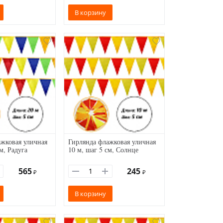
В корзину
жковая уличная
Гирлянда флажковая уличная
м, Радуга
10 м, шаг 5 см, Солнце
565
245
₽
₽
В корзину