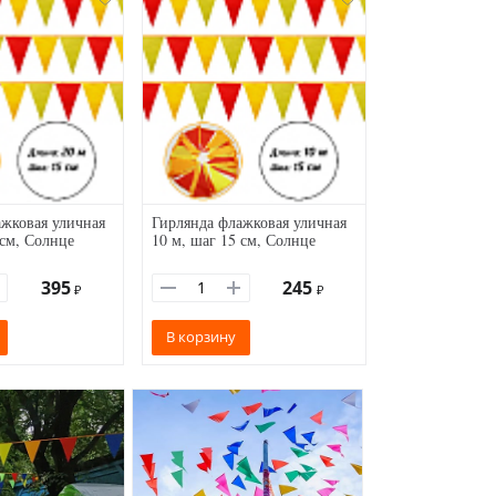
жковая уличная
Гирлянда флажковая уличная
 см, Солнце
10 м, шаг 15 см, Солнце
395
245
₽
₽
В корзину