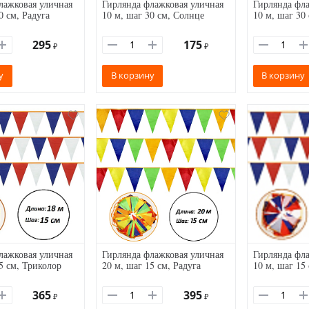
лажковая уличная
Гирлянда флажковая уличная
Гирлянда фла
0 см, Радуга
10 м, шаг 30 см, Солнце
10 м, шаг 30
295
175
₽
₽
у
В корзину
В корзину
лажковая уличная
Гирлянда флажковая уличная
Гирлянда фла
5 см, Триколор
20 м, шаг 15 см, Радуга
10 м, шаг 15
365
395
₽
₽