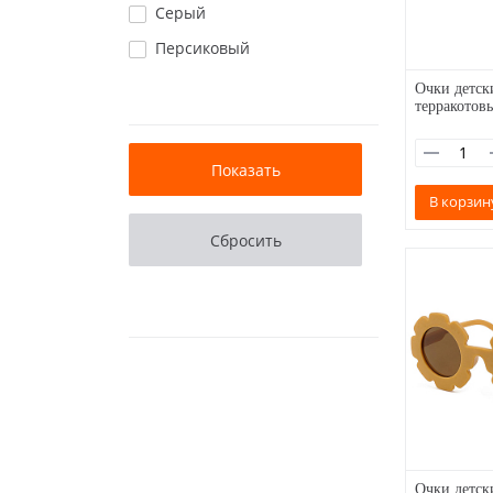
Серый
Персиковый
Очки детск
терракотов
В корзин
Очки детск