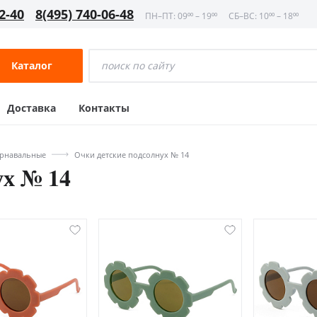
2-40
8(495) 740-06-48
ПН–ПТ: 09⁰⁰ – 19⁰⁰
СБ–ВС: 10⁰⁰ – 18⁰⁰
Каталог
Доставка
Контакты
арнавальные
Очки детские подсолнух № 14
ух № 14