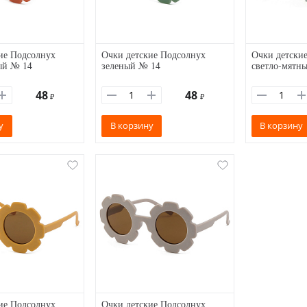
ие Подсолнух
Очки детские Подсолнух
Очки детски
ый № 14
зеленый № 14
светло-мятн
48
48
₽
₽
у
В корзину
В корзину
ие Подсолнух
Очки детские Подсолнух