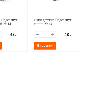
е Подсолнух
Очки детские Подсолнух
ый № 14
синий № 14
48
48
₽
₽
В корзину