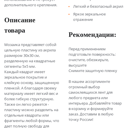
дополнительного крепления.
Легкий и безопасный акрил
Яркое зеркальное
Описание
отражение
товара
Рекомендации:
Мозаика представляет собой
Перед применением
цельную пластину из акрила
подготовьте поверхность:
размером 30х30 см,
очистите, обезжирьте,
разделенную на квадратные
высушите
сегменты 5х5 мм.
Снимите защитную пленку
Каждый квадрат имеет
зеркальное покрытие и
В нашем ассортименте
клейкую основу, защищенную
огромный выбор
пленкой. А благодаря своему
самоклеящихся лент для
материалу имеет легкий вес и
любого предмета или
более гибкую структурную.
интерьера. Добавляйте товар
Также он легко режется -
в корзину и формируйте
пластину можно разделить на
заказ. Доставим в любую
отдельные квадраты или
точку России!
фрагменты любой формы, что
дает полную свободу для