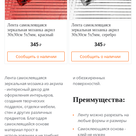
Лента самоклеящаяся
Лента самоклеящаяся
зеркальная мозаика акрил
зеркальная мозаика акрил
30х30см 5х5мм, красный
30х30см 5х5мм, серебро
345
345
₽
₽
Сообщить о наличии
Сообщить о наличии
Лента самоклеящаяся
и обезжиренных
зеркальная мозаика из акрила
поверхностей.
- интересный декор для
оформления интерьеров,
Преимущества:
создания творческих
подделок, отделки мебели,
стен и других различных
Ленту можно разрезать на
предметов. Благодаря
любые формы и размеры
самоклеящейся основе
Самоклеющаяся основа -
материал прост в
клей не нужен
использовании и не требует